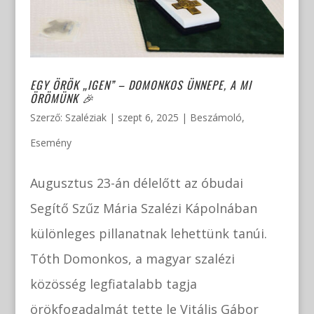
EGY ÖRÖK „IGEN” – DOMONKOS ÜNNEPE, A MI
ÖRÖMÜNK 🎉
Szerző:
Szaléziak
|
szept 6, 2025
|
Beszámoló
,
Esemény
Augusztus 23-án délelőtt az óbudai
Segítő Szűz Mária Szalézi Kápolnában
különleges pillanatnak lehettünk tanúi.
Tóth Domonkos, a magyar szalézi
közösség legfiatalabb tagja
örökfogadalmát tette le Vitális Gábor