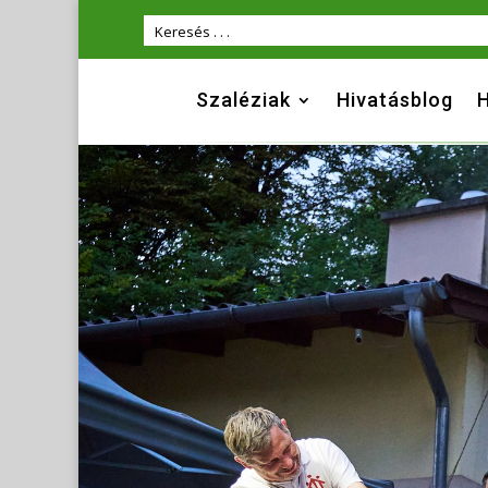
Szaléziak
Hivatásblog
H