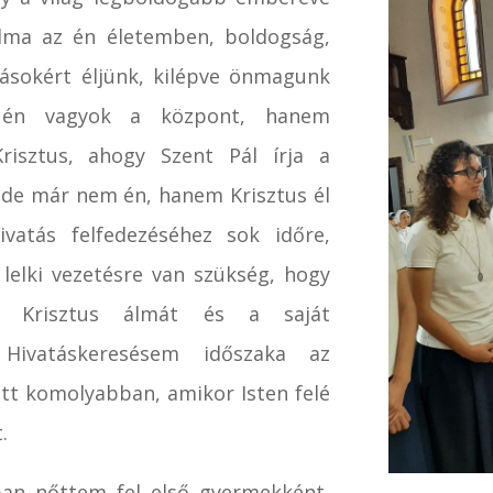
 álma az én életemben, boldogság,
ásokért éljünk, kilépve önmagunk
 én vagyok a központ, hanem
risztus, ahogy Szent Pál írja a
k, de már nem én, hanem Krisztus él
vatás felfedezéséhez sok időre,
 lelki vezetésre van szükség, hogy
i Krisztus álmát és a saját
 Hivatáskeresésem időszaka az
tt komolyabban, amikor Isten felé
.
ban nőttem fel első gyermekként,