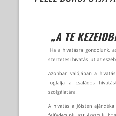
„A TE KEZEIDB
Ha a hivatásra gondolunk, a
szerzetesi hivatás jut az eszéb
Azonban valójában a hivatá
foglalja a családos hivat
szolgálatára.
A hivatás a Jóisten ajándék
felfedezünk, azt érezzük, h