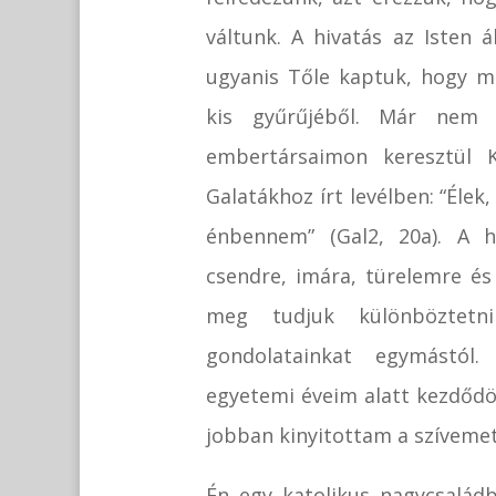
váltunk. A hivatás az Isten
ugyanis Tőle kaptuk, hogy m
kis gyűrűjéből. Már nem
embertársaimon keresztül K
Galatákhoz írt levélben: “Éle
énbennem” (Gal2, 20a). A hi
csendre, imára, türelemre és
meg tudjuk különböztetn
gondolatainkat egymástól.
egyetemi éveim alatt kezdődö
jobban kinyitottam a szívemet
Én egy katolikus nagycsalád