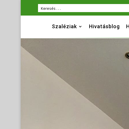
Szaléziak
Hivatásblog
H