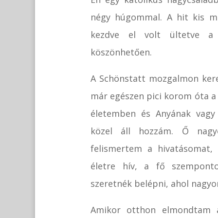
négy húgommal. A hit kis ma
kezdve el volt ültetve a
köszönhetően.
A Schönstatt mozgalmon kere
már egészen pici korom óta a 
életemben és Anyának vagy
közel áll hozzám. Ő nagy
felismertem a hivatásomat, 
életre hív, a fő szempont
szeretnék belépni, ahol nagyon
Amikor otthon elmondtam a