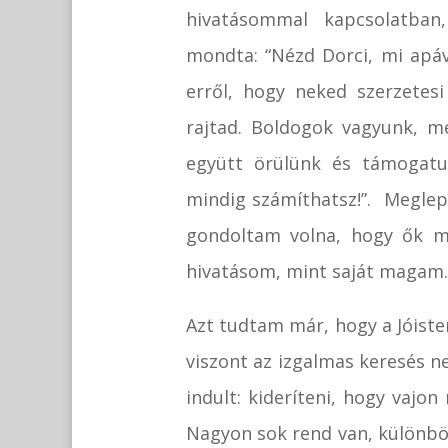
hivatásommal kapcsolatban
mondta: “Nézd Dorci, mi apá
erről, hogy neked szerzetesi
rajtad. Boldogok vagyunk, me
együtt örülünk és támogatu
mindig számíthatsz!”. Megle
gondoltam volna, hogy ők m
hivatásom, mint saját magam.
Azt tudtam már, hogy a Jóiste
viszont az izgalmas keresés n
indult: kideríteni, hogy vajo
Nagyon sok rend van, különböz