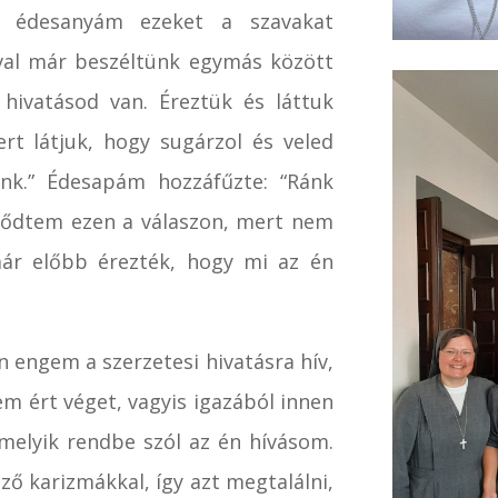
, édesanyám ezeket a szavakat
val már beszéltünk egymás között
 hivatásod van. Éreztük és láttuk
rt látjuk, hogy sugárzol és veled
nk.” Édesapám hozzáfűzte: “Ránk
pődtem ezen a válaszon, mert nem
ár előbb érezték, hogy mi az én
n engem a szerzetesi hivatásra hív,
em ért véget, vagyis igazából innen
n melyik rendbe szól az én hívásom.
ő karizmákkal, így azt megtalálni,