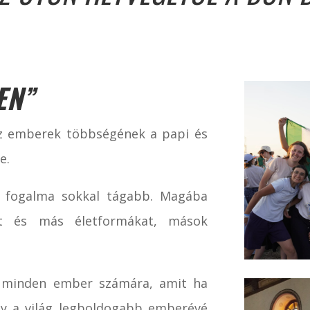
EN”
z emberek többségének a papi és
e.
s fogalma sokkal tágabb. Magába
ást és más életformákat, mások
a minden ember számára, amit ha
ogy a világ legboldogabb emberévé