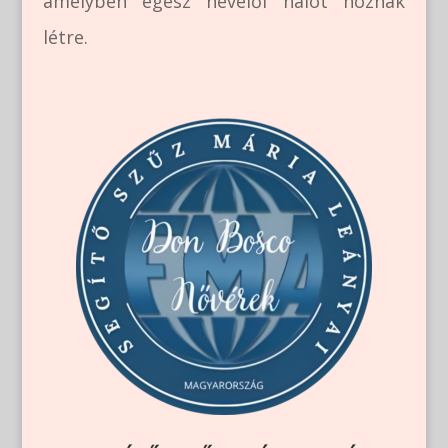
amelyben egész nevelői hálót hoznak
létre.