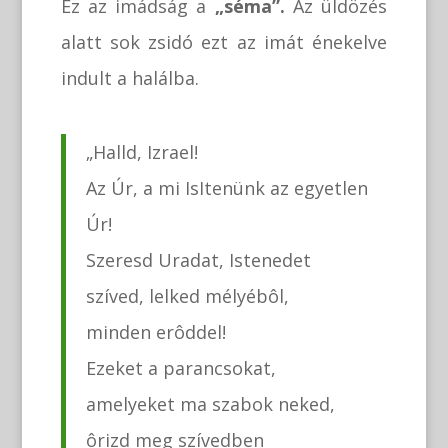
Ez az imádság a
„séma”.
Az üldözés
alatt sok zsidó ezt az imát énekelve
indult a halálba.
„Halld, Izrael!
Az Úr, a mi IsItenünk az egyetlen
Úr!
Szeresd Uradat, Istenedet
szíved, lelked mélyébôl,
minden erôddel!
Ezeket a parancsokat,
amelyeket ma szabok neked,
ôrizd meg szívedben