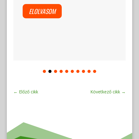
ELOLVASOM
←
Előző cikk
Következő cikk
→