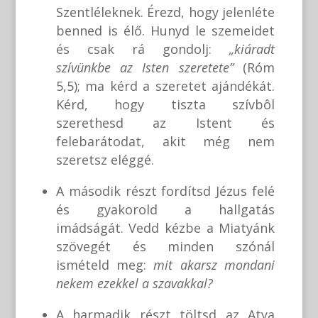
Szentléleknek. Érezd, hogy jelenléte
benned is élő. Hunyd le szemeidet
és csak rá gondolj:
„kiáradt
szívünkbe az Isten szeretete”
(Róm
5,5); ma kérd a szeretet ajándékát.
Kérd, hogy tiszta szívbôl
szerethesd az Istent és
felebarátodat, akit még nem
szeretsz eléggé.
A második részt fordítsd Jézus felé
és gyakorold a hallgatás
imádságát. Vedd kézbe a Miatyánk
szövegét és minden szónál
ismételd meg:
mit akarsz mondani
nekem ezekkel a szavakkal?
A harmadik részt töltsd az Atya