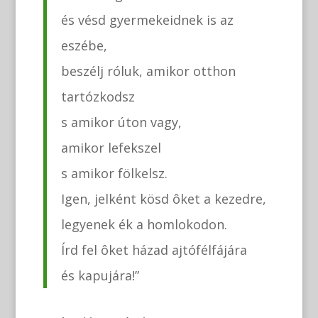
és vésd gyermekeidnek is az
eszébe,
beszélj róluk, amikor otthon
tartózkodsz
s amikor úton vagy,
amikor lefekszel
s amikor fölkelsz.
Igen, jelként kösd ôket a kezedre,
legyenek ék a homlokodon.
Írd fel ôket házad ajtófélfájára
és kapujára!”