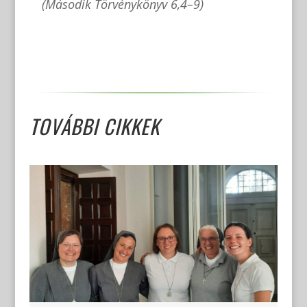
(Második Törvénykönyv 6,4–9)
TOVÁBBI CIKKEK