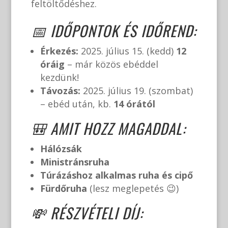
feltöltődéshez.
📅 IDŐPONTOK ÉS IDŐREND:
Érkezés:
2025. július 15. (kedd)
12
óráig
– már közös ebéddel
kezdünk!
Távozás:
2025. július 19. (szombat)
– ebéd után, kb.
14 órától
🎒 AMIT HOZZ MAGADDAL:
Hálózsák
Ministránsruha
Túrázáshoz alkalmas ruha és cipő
Fürdőruha
(lesz meglepetés 😉)
💸 RÉSZVÉTELI DÍJ: