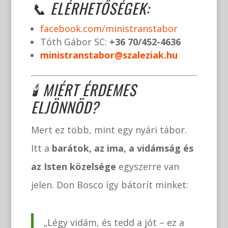
📞 ELÉRHETŐSÉGEK:
facebook.com/ministranstabor
Tóth Gábor SC:
+36 70/452-4636
ministranstabor@szaleziak.hu
🕯 MIÉRT ÉRDEMES
ELJÖNNÖD?
Mert ez több, mint egy nyári tábor.
Itt a
barátok, az ima, a vidámság és
az Isten közelsége
egyszerre van
jelen. Don Bosco így bátorít minket:
„Légy vidám, és tedd a jót – ez a