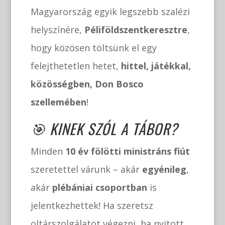
Magyarország egyik legszebb szalézi
helyszínére,
Péliföldszentkeresztre
,
hogy közösen töltsünk el egy
felejthetetlen hetet,
hittel, játékkal,
közösségben, Don Bosco
szellemében
!
🎯 KINEK SZÓL A TÁBOR?
Minden
10 év fölötti ministráns fiút
szeretettel várunk – akár
egyénileg
,
akár
plébániai csoportban
is
jelentkezhettek! Ha szeretsz
oltárszolgálatot végezni, ha nyitott