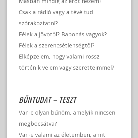
Másban mindig az erőt nézem?
Csak a rádió vagy a tévé tud
szórakoztatni?
Félek a jövőtől? Babonás vagyok?
Félek a szerencsétlenségtôl?
Elképzelem, hogy valami rossz
történik velem vagy szeretteimmel?
BŰNTUDAT – TESZT
Van-e olyan bűnöm, amelyik nincsen
megbocsátva?
Van-e valami az életemben, amit