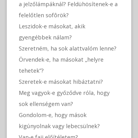
a jelzőlámpáknál? Feldühösítenek-e a
felelőtlen sofôrök?
Leszidok-e másokat, akik
gyengébbek nálam?
Szeretném, ha sok alattvalóm lenne?
Örvendek-e, ha másokat „helyre
tehetek”?
Szeretek-e másokat hibáztatni?
Meg vagyok-e győződve róla, hogy
sok ellenségem van?
Gondolom-e, hogy mások
kigúnyolnak vagy lebecsülnek?
Van-e faji előítéletem?