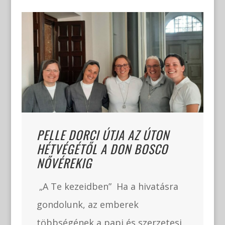
ON
✨ XXXI. SZALÉZI
CO
MINISTRÁNSTÁBOR –
TALÁLKOZZUNK
PÉLIFÖLDSZENTKERESZTEN! ✨
tásra
Kedves Ministráns Fiúk!Kedves
Plébános atyák,
zetesi