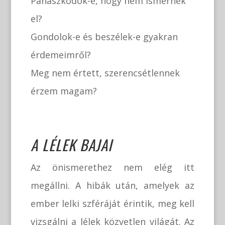
Panaszkodok-e, hogy nem ismernek
el?
Gondolok-e és beszélek-e gyakran
érdemeimről?
Meg nem értett, szerencsétlennek
érzem magam?
A LÉLEK BAJAI
Az önismerethez nem elég itt
megállni. A hibák után, amelyek az
ember lelki szféráját érintik, meg kell
vizsgálni a lélek közvetlen világát. Az