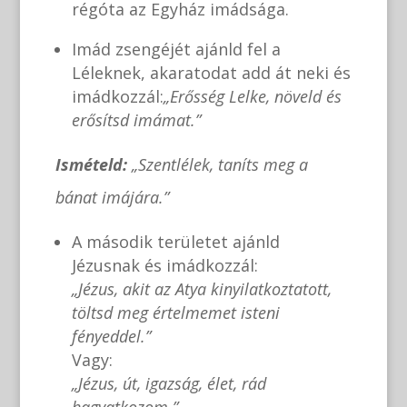
régóta az Egyház imádsága.
Imád zsengéjét ajánld fel a
Léleknek, akaratodat add át neki és
imádkozzál:
„Erősség Lelke, növeld és
erősítsd imámat.”
Ismételd:
„Szentlélek, taníts meg a
bánat imájára.”
A második területet ajánld
Jézusnak és imádkozzál:
„Jézus, akit az Atya kinyilatkoztatott,
töltsd meg értelmemet isteni
fényeddel.”
Vagy:
„Jézus, út, igazság, élet, rád
hagyatkozom.”