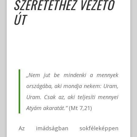
SZERETETHEZ VEZETŐ
ÚT
„Nem jut be mindenki a mennyek
országába, aki mondja nekem: Uram,
Uram. Csak az, aki teljesíti mennyei
Atyám akaratát.”
(Mt 7,21)
Az imádságban sokféleképpen