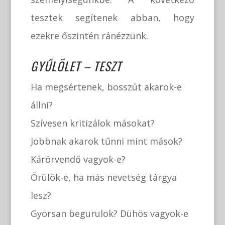
tesztek segítenek abban, hogy
ezekre őszintén ránézzünk.
GYŰLÖLET – TESZT
Ha megsértenek, bosszút akarok-e
állni?
Szívesen kritizálok másokat?
Jobbnak akarok tűnni mint mások?
Kárörvendő vagyok-e?
Örülök-e, ha más nevetség tárgya
lesz?
Gyorsan begurulok? Dühös vagyok-e