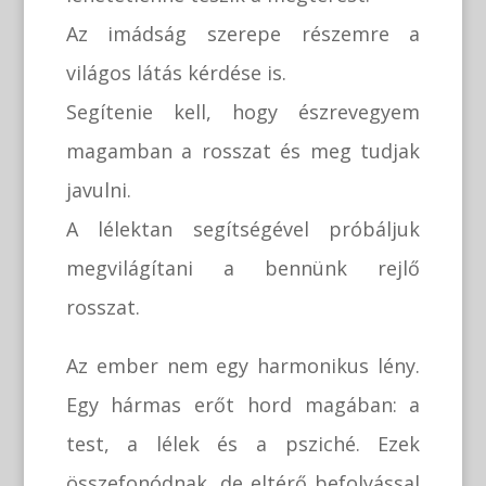
Az imádság szerepe részemre a
világos látás kérdése is.
Segítenie kell, hogy észrevegyem
magamban a rosszat és meg tudjak
javulni.
A lélektan segítségével próbáljuk
megvilágítani a bennünk rejlő
rosszat.
Az ember nem egy harmonikus lény.
Egy hármas erőt hord magában: a
test, a lélek és a psziché. Ezek
összefonódnak, de eltérő befolyással