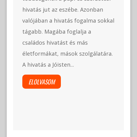
ministránsvezetők, szülők! Idén
ban
nyáron immár harmincegyedik
 sokkal
alkalommal várjuk a
ministránsokat Magyarország
egyik legszebb szalézi helyszínére,
atára.
Péliföldszentkeresztre, hogy
közösen töltsünk el egy
felejthetetlen hetet,...
ELOLVASOM